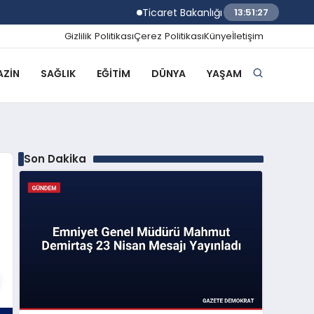
Ticaret Bakanlığı Ekipleri 2026 Yılında 5
13:51:28
Gizlilik Politikası
Çerez Politikası
Künye
İletişim
ZIN
SAĞLIK
EĞITIM
DÜNYA
YAŞAM
Son Dakika