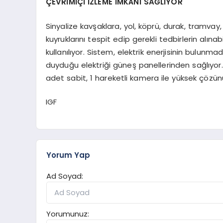
ÇEVRİMİÇİ İZLEME İMKÂNI SAĞLIYOR
Sinyalize kavşaklara, yol, köprü, durak, tramvay
kuyruklarını tespit edip gerekli tedbirlerin alın
kullanılıyor. Sistem, elektrik enerjisinin bulun
duyduğu elektriği güneş panellerinden sağlıyor.
adet sabit, 1 hareketli kamera ile yüksek çözün
IGF
Yorum Yap
Ad Soyad:
Yorumunuz: