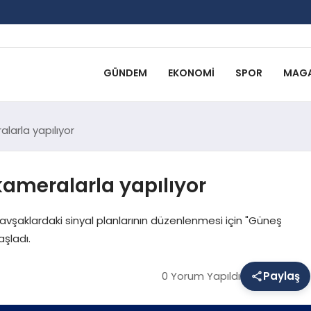
GÜNDEM
EKONOMI
SPOR
MAGA
larla yapılıyor
kameralarla yapılıyor
avşaklardaki sinyal planlarının düzenlenmesi için "Güneş
aşladı.
0 Yorum Yapıldı
Paylaş