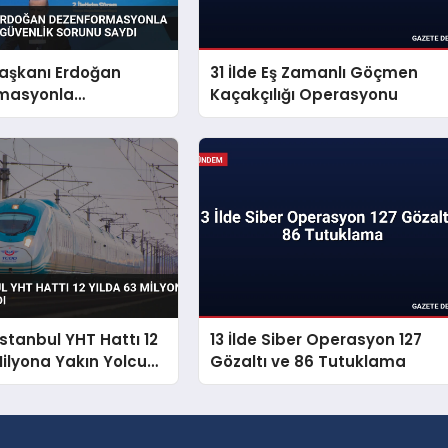
şkanı Erdoğan
31 İlde Eş Zamanlı Göçmen
masyonla
Kaçakçılığı Operasyonu
i Millî Güvenlik
aydı
İstanbul YHT Hattı 12
13 İlde Siber Operasyon 127
Milyona Yakın Yolcu
Gözaltı ve 86 Tutuklama