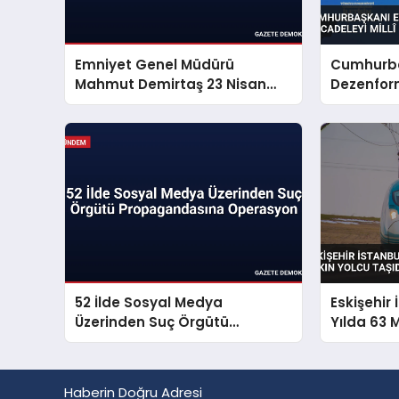
Emniyet Genel Müdürü
Cumhurba
Mahmut Demirtaş 23 Nisan
Dezenfor
Mesajı Yayınladı
Mücadeley
Sorunu S
52 İlde Sosyal Medya
Eskişehir 
Üzerinden Suç Örgütü
Yılda 63 
Propagandasına Operasyon
Taşıdı
Haberin Doğru Adresi