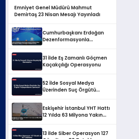
Emniyet Genel Müdürü Mahmut
Demirtaş 23 Nisan Mesajı Yayınladı
Cumhurbaşkanı Erdoğan
Dezenformasyonla
Mücadeleyi Millî Güvenlik
Sorunu Saydı
31 İlde Eş Zamanlı Göçmen
Kaçakçılığı Operasyonu
52 İlde Sosyal Medya
Üzerinden Suç Örgütü
Propagandasına
Operasyon
Eskişehir İstanbul YHT Hattı
12 Yılda 63 Milyona Yakın
Yolcu Taşıdı
13 İlde Siber Operasyon 127