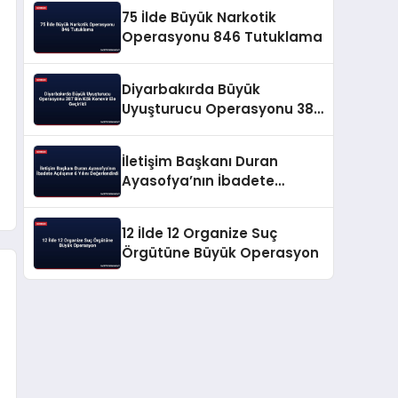
75 İlde Büyük Narkotik
Operasyonu 846 Tutuklama
Diyarbakırda Büyük
Uyuşturucu Operasyonu 387
Bin Kök Kenevir Ele Geçirildi
İletişim Başkanı Duran
Ayasofya’nın İbadete
Açılışının 6 Yılını
Değerlendirdi
12 İlde 12 Organize Suç
Örgütüne Büyük Operasyon