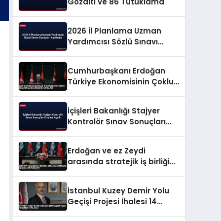
Gözaltı ve 86 Tutuklama
2026 İl Planlama Uzman
Yardımcısı Sözlü Sınavı
Sonuçları Açıklandı
Cumhurbaşkanı Erdoğan
Türkiye Ekonomisinin Çoklu
Şoklara Direncini Vurguladı
İçişleri Bakanlığı Stajyer
Kontrolör Sınav Sonuçları
Erişime Açıldı
Erdoğan ve ez Zeydi
arasında stratejik iş birliği
ve enerji mutabakatı
İstanbul Kuzey Demir Yolu
Geçişi Projesi İhalesi 14
Ekimde Yapılacak