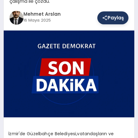
çalışma ile çözdü.
Mehmet Arslan
Paylaş
SAĞLIK
16 Mayıs 2025
EĞITIM
DÜNYA
YAŞAM
İzmir'de Güzelbahçe Belediyesi,vatandaşların ve