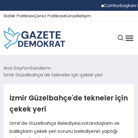
Cumhurbaşkanı Erdoğa
Gizlilik Politikası
Çerez Politikası
Künye
İletişim
GÜNDEM
Ana Sayfa
Gündem
İzmir Güzelbahçe'de tekneler için çekek yeri
EKONOMI
İzmir Güzelbahçe'de tekneler için
çekek yeri
SPOR
İzmir'de Güzelbahçe Belediyesi,vatandaşların ve
balıkçıların çekek yeri sorunu belediyenin yaptığı
MAGAZIN