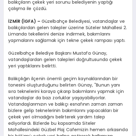
balıkçıların çekek yeri sorunu belediyenin yaptığı
çalışma ile çözdü.
İZMİR (İGFA) –
Güzelbahçe Belediyesi, vatandaşlar ve
balıkçılardan gelen talepler üzerine Süteler Mahallesi 2.
Limanda tekellerini denize indirmek, bakımlarını
yapmalarını sağlamak için tekne çekek rampası yaptı.
Güzelbahçe Belediye Başkanı Mustafa Günay,
vatandaşlardan gelen talepleri doğrultusunda çekek
yeri yaptıklarını belirtti.
Balıkçılığın ilçenin önemli geçim kaynaklarından bir
tanesini oluşturduğunu belirten Günay, "Bunun yanı
sıra teknelerini karaya çıkarıp bakımlarını yapmak için
vatandaşlar da bazı zorluklar yaşayabiliyorlar.
Vatandaşlarımızın ve balıkçı esnafının zaman zaman
bizlere gelip teknelerinin bakımlarını yapacakları bir
çekek yeri olmadığını belirterek yardım talep
ediyorlardı. Bizlerde bu kapsamda Siteler
Mahallesindeki Güzbel Plaj Cafemizin hemen arkasında
bir bölümü çekek yeri haline getirerek halkımızın