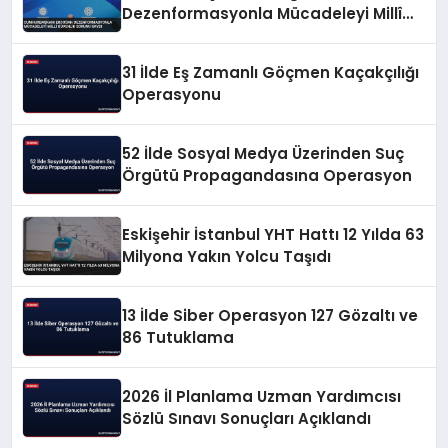
Dezenformasyonla Mücadeleyi Millî
Güvenlik Sorunu Saydı
31 İlde Eş Zamanlı Göçmen Kaçakçılığı
Operasyonu
52 İlde Sosyal Medya Üzerinden Suç
Örgütü Propagandasına Operasyon
Eskişehir İstanbul YHT Hattı 12 Yılda 63
Milyona Yakın Yolcu Taşıdı
13 İlde Siber Operasyon 127 Gözaltı ve
86 Tutuklama
2026 İl Planlama Uzman Yardımcısı
Sözlü Sınavı Sonuçları Açıklandı