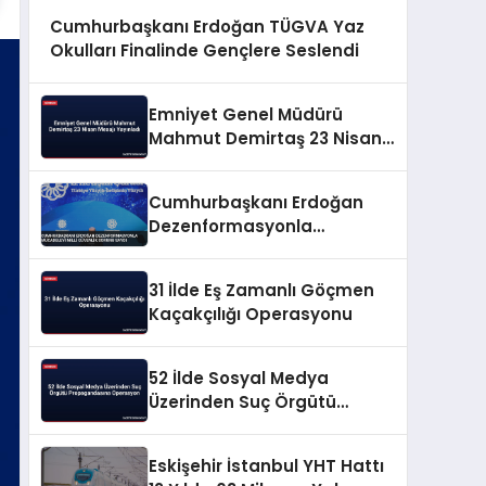
Cumhurbaşkanı Erdoğan TÜGVA Yaz
Okulları Finalinde Gençlere Seslendi
Emniyet Genel Müdürü
Mahmut Demirtaş 23 Nisan
Mesajı Yayınladı
Cumhurbaşkanı Erdoğan
Dezenformasyonla
Mücadeleyi Millî Güvenlik
Sorunu Saydı
31 İlde Eş Zamanlı Göçmen
Kaçakçılığı Operasyonu
52 İlde Sosyal Medya
Üzerinden Suç Örgütü
Propagandasına
Operasyon
Eskişehir İstanbul YHT Hattı