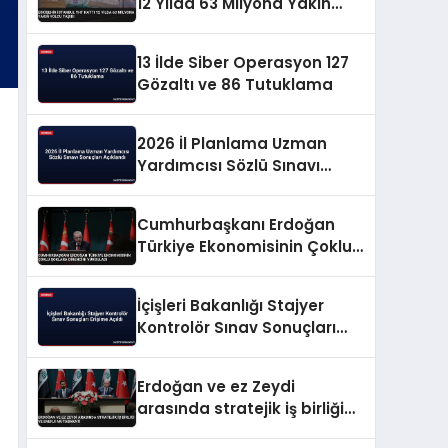
12 Yılda 63 Milyona Yakın
Yolcu Taşıdı
13 İlde Siber Operasyon 127
Gözaltı ve 86 Tutuklama
2026 İl Planlama Uzman
Yardımcısı Sözlü Sınavı
Sonuçları Açıklandı
Cumhurbaşkanı Erdoğan
Türkiye Ekonomisinin Çoklu
Şoklara Direncini Vurguladı
İçişleri Bakanlığı Stajyer
Kontrolör Sınav Sonuçları
Erişime Açıldı
Erdoğan ve ez Zeydi
arasında stratejik iş birliği
ve enerji mutabakatı