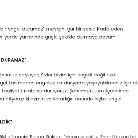
bir engel duramaz" mesajını gür bir sesle ifade eden
her yerde yanlarında güçlü şekilde durmaya devam
L DURAMAZ"
atta söylüyor; Sizler bizim için engelli değil özel
engel tanımadan engelsiz bir dünyada yaşayabilmeniz için el
l faaliyetlerimizi sürdürüyoruz. Şehrimizin tüm ilçelerinde
u biliyoruz ki azmin ve kararlığın önünde hiçbir engel
LDİK"
ğrencisi Bircan Gülşen, "Hepimiz eşitiz. Engel bazen bir