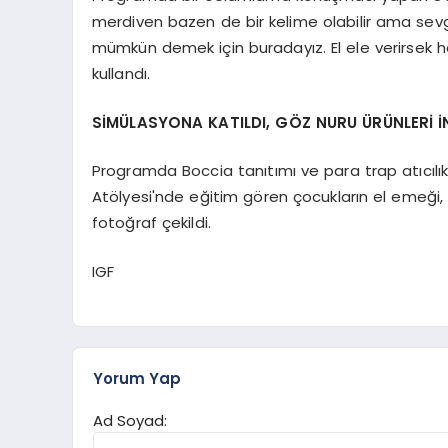
merdiven bazen de bir kelime olabilir ama sevg
mümkün demek için buradayız. El ele verirsek her ş
kullandı.
SİMÜLASYONA KATILDI, GÖZ NURU ÜRÜNLERİ İ
Programda Boccia tanıtımı ve para trap atıcılı
Atölyesi'nde eğitim gören çocukların el emeği, 
fotoğraf çekildi.
IGF
Yorum Yap
Ad Soyad: