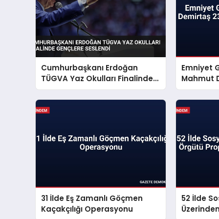
Cumhurbaşkanı Erdoğan
Emniyet 
TÜGVA Yaz Okulları Finalinde
Mahmut D
Gençlere Seslendi
Mesajı Ya
31 İlde Eş Zamanlı Göçmen
52 İlde S
Kaçakçılığı Operasyonu
Üzerinde