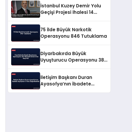
İstanbul Kuzey Demir Yolu
Geçişi Projesi İhalesi 14
Ekimde Yapılacak
75 İlde Büyük Narkotik
Operasyonu 846 Tutuklama
Diyarbakırda Büyük
Uyuşturucu Operasyonu 387
Bin Kök Kenevir Ele Geçirildi
İletişim Başkanı Duran
Ayasofya’nın İbadete
Açılışının 6 Yılını
Değerlendirdi