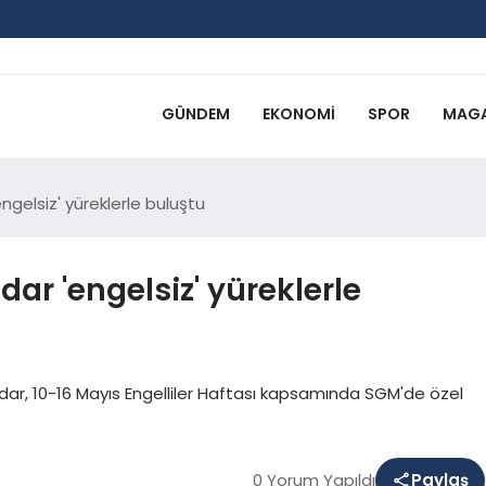
GÜNDEM
EKONOMI
SPOR
MAGA
gelsiz' yüreklerle buluştu
r 'engelsiz' yüreklerle
ar, 10-16 Mayıs Engelliler Haftası kapsamında SGM'de özel
0 Yorum Yapıldı
Paylaş