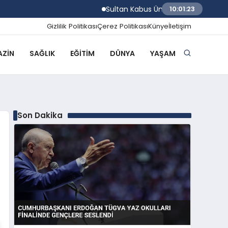
Sultan Kabus Üniversitesi Afaq Programı B
10:01:24
Gizlilik Politikası
Çerez Politikası
Künye
İletişim
ZIN
SAĞLIK
EĞITIM
DÜNYA
YAŞAM
Son Dakika