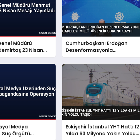
Genel Müdürü
Cumhurbaşkanı Erdoğan
emirtaş 23 Nisan
Dezenformasyonla
yınladı
Mücadeleyi Millî Güvenlik
Sorunu Saydı
osyal Medya
Eskişehir İstanbul YHT Hattı 12
n Suç Örgütü
Yılda 63 Milyona Yakın Yolcu