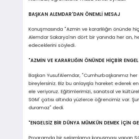
BAŞKAN ALEMDAR'DAN ÖNEMLİ MESAJ
Konuşmasında "Azmin ve kararlılığın önünde hiç
Alemdar Sakarya'nın dört bir yanında her an, 
edeceklerini söyledi.
"AZMİN VE KARARLIĞIN ÖNÜNDE HİÇBİR ENGE
Başkan YusufAlemdar, "Cumhurbaşkanımız her fırs
bireylersiniz. Biz bu anlayışla hareket ederek 
ele veriyoruz. Eğitimlerimizi, sanatsal ve kültüre
SGM' çatısı altında yüzlerce öğrencimiz var. Şun
duramaz" dedi.
"ENGELSİZ BİR DÜNYA MÜMKÜN DEMEK İÇİN GE
Programda bir selamlama konuşması yapan SGM ö