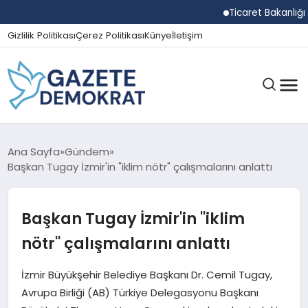
Ticaret Bakanlığı Ekip
Gizlilik Politikası
Çerez Politikası
Künye
İletişim
GÜNDEM
Ana Sayfa
Gündem
Başkan Tugay İzmir'in "iklim nötr" çalışmalarını anlattı
EKONOMI
Başkan Tugay İzmir'in "iklim
nötr" çalışmalarını anlattı
SPOR
İzmir Büyükşehir Belediye Başkanı Dr. Cemil Tugay,
Avrupa Birliği (AB) Türkiye Delegasyonu Başkanı
MAGAZIN