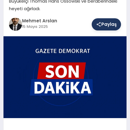
Büyükelçi Thomas Hans Ossowski ve beraberindeki
heyeti ağırladı.
SAĞLIK
Mehmet Arslan
Paylaş
15 Mayıs 2025
EĞITIM
DÜNYA
YAŞAM