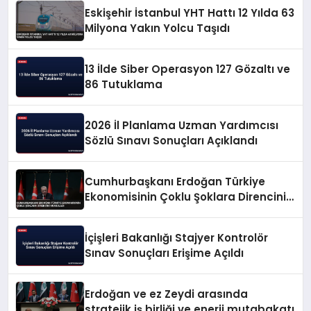
Eskişehir İstanbul YHT Hattı 12 Yılda 63
Milyona Yakın Yolcu Taşıdı
13 İlde Siber Operasyon 127 Gözaltı ve
86 Tutuklama
2026 İl Planlama Uzman Yardımcısı
Sözlü Sınavı Sonuçları Açıklandı
Cumhurbaşkanı Erdoğan Türkiye
Ekonomisinin Çoklu Şoklara Direncini
Vurguladı
İçişleri Bakanlığı Stajyer Kontrolör
Sınav Sonuçları Erişime Açıldı
Erdoğan ve ez Zeydi arasında
stratejik iş birliği ve enerji mutabakatı