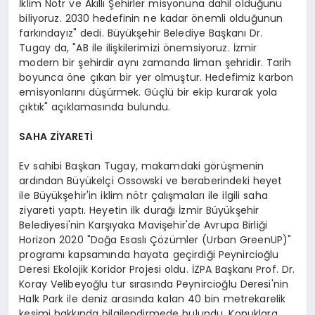
İklim Nötr ve Akıllı Şehirler misyonuna dahil olduğunu
biliyoruz. 2030 hedefinin ne kadar önemli olduğunun
farkındayız" dedi. Büyükşehir Belediye Başkanı Dr.
Tugay da, "AB ile ilişkilerimizi önemsiyoruz. İzmir
modern bir şehirdir aynı zamanda liman şehridir. Tarih
boyunca öne çıkan bir yer olmuştur. Hedefimiz karbon
emisyonlarını düşürmek. Güçlü bir ekip kurarak yola
çıktık" açıklamasında bulundu.
SAHA ZİYARETİ
Ev sahibi Başkan Tugay, makamdaki görüşmenin
ardından Büyükelçi Ossowski ve beraberindeki heyet
ile Büyükşehir'in iklim nötr çalışmaları ile ilgili saha
ziyareti yaptı. Heyetin ilk durağı İzmir Büyükşehir
Belediyesi'nin Karşıyaka Mavişehir'de Avrupa Birliği
Horizon 2020 "Doğa Esaslı Çözümler (Urban GreenUP)"
programı kapsamında hayata geçirdiği Peynircioğlu
Deresi Ekolojik Koridor Projesi oldu. İZPA Başkanı Prof. Dr.
Koray Velibeyoğlu tur sırasında Peynircioğlu Deresi'nin
Halk Park ile deniz arasında kalan 40 bin metrekarelik
kesimi hakkında bilgilendirmede bulundu. Konuklara