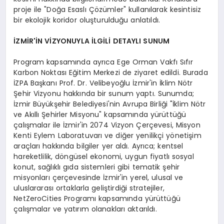
proje ile "Doğa Esaslı Çözümler" kullanılarak kesintisiz
bir ekolojik koridor oluşturulduğu anlatıldı.
İZMİR'İN VİZYONUYLA İLGİLİ DETAYLI SUNUM
Program kapsamında ayrıca Ege Orman Vakfı Sıfır
Karbon Noktası Eğitim Merkezi de ziyaret edildi. Burada
İZPA Başkanı Prof. Dr. Velibeyoğlu İzmir'in İklim Nötr
Şehir Vizyonu hakkında bir sunum yaptı. Sunumda;
İzmir Büyükşehir Belediyesi'nin Avrupa Birliği "İklim Nötr
ve Akıllı Şehirler Misyonu" kapsamında yürüttüğü
çalışmalar ile İzmir'in 2074 Vizyon Çerçevesi, Misyon
Kenti Eylem Laboratuvarı ve diğer yenilikçi yönetişim
araçları hakkında bilgiler yer aldı. Ayrıca; kentsel
hareketlilik, döngüsel ekonomi, uygun fiyatlı sosyal
konut, sağlıklı gıda sistemleri gibi tematik şehir
misyonları çerçevesinde İzmir'in yerel, ulusal ve
uluslararası ortaklarla geliştirdiği stratejiler,
NetZeroCities Programı kapsamında yürüttüğü
çalışmalar ve yatırım olanakları aktarıldı.