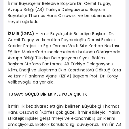
İzmir Büyükşehir Belediye Başkanı Dr. Cemil Tugay,
Avrupa Birliği (AB) Türkiye Delegasyonu Başkanı
Büyükelçi Thomas Hans Ossowski ve beraberindeki
heyeti ağırladı.
İZMİR (İGFA) –
İzmir Büyükşehir Belediye Başkanı Dr.
Cemil Tugay ve konukları Peynircioğlu Deresi Ekolojik
Koridor Projesi ile Ege Orman Vakfı Sıfır Karbon Noktası
Eğitim Merkezi'nde incelemelerde bulundu.Görüşmede
Avrupa Birliği Türkiye Delegasyonu Siyasi Bölüm
Başkanı Stefano Fantaroni, AB Türkiye Delegasyonu
İklim, Enerji ve Ulaştırma Ekip Koordinatörü Göktuğ Kara
ve İzmir Planlama Ajansı (İZPA) Başkanı Prof. Dr. Koray
Velibeyoğlu da yer aldı.
TUGAY: GÜÇLÜ BİR EKİPLE YOLA ÇIKTIK
İzmir'i ilk kez ziyaret ettiğini belirten Büyükelçi Thomas
Hans Ossowski, "Körfez çok güzel, İzmir etkileyici. Yakın
stratejik ilişkiler geliştirmeyi ve ekonomik iş birliklerini
amaçlıyoruz. Ekolojik konulara ilgi duyuyoruz. İzmir'in AB