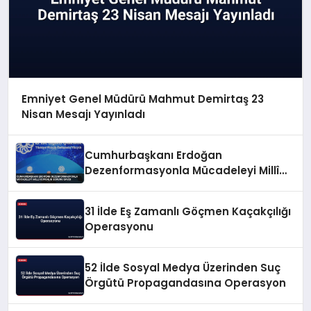
Emniyet Genel Müdürü Mahmut Demirtaş 23
Nisan Mesajı Yayınladı
Cumhurbaşkanı Erdoğan
Dezenformasyonla Mücadeleyi Millî
Güvenlik Sorunu Saydı
31 İlde Eş Zamanlı Göçmen Kaçakçılığı
Operasyonu
52 İlde Sosyal Medya Üzerinden Suç
Örgütü Propagandasına Operasyon