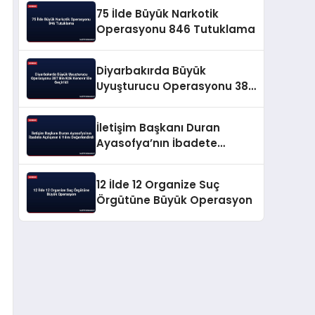
75 İlde Büyük Narkotik
Operasyonu 846 Tutuklama
Diyarbakırda Büyük
Uyuşturucu Operasyonu 387
Bin Kök Kenevir Ele Geçirildi
İletişim Başkanı Duran
Ayasofya’nın İbadete
Açılışının 6 Yılını
Değerlendirdi
12 İlde 12 Organize Suç
Örgütüne Büyük Operasyon