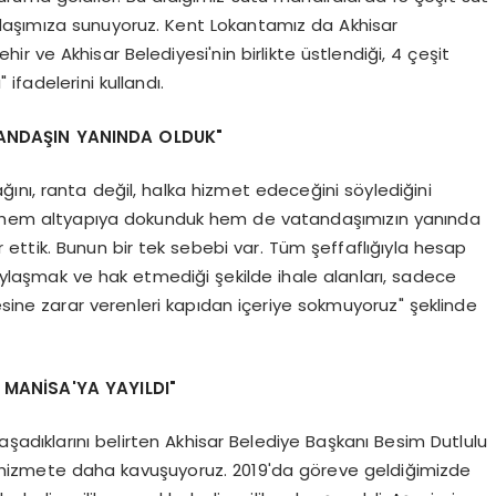
daşımıza sunuyoruz. Kent Lokantamız da Akhisar
hir ve Akhisar Belediyesi'nin birlikte üstlendiği, 4 çeşit
ifadelerini kullandı.
TANDAŞIN YANINDA OLDUK"
ını, ranta değil, halka hizmet edeceğini söylediğini
ık hem altyapıya dokunduk hem de vatandaşımızın yanında
r ettik. Bunun bir tek sebebi var. Tüm şeffaflığıyla hesap
paylaşmak ve hak etmediği şekilde ihale alanları, sadece
esine zarar verenleri kapıdan içeriye sokmuyoruz" şeklinde
 MANİSA'YA YAYILDI"
aşadıklarını belirten Akhisar Belediye Başkanı Besim Dutlulu
 hizmete daha kavuşuyoruz. 2019'da göreve geldiğimizde