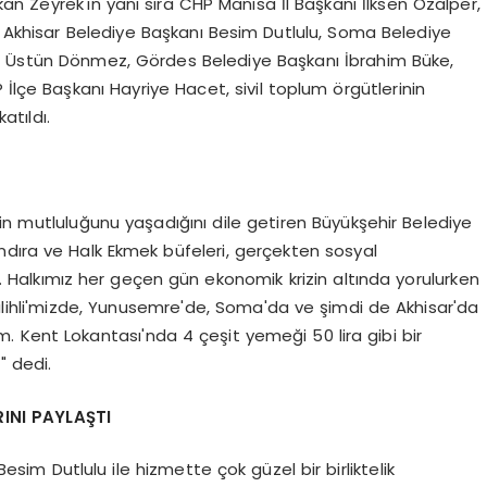
şkan Zeyrek'in yanı sıra CHP Manisa İl Başkanı İlksen Özalper,
, Akhisar Belediye Başkanı Besim Dutlulu, Soma Belediye
ı Üstün Dönmez, Gördes Belediye Başkanı İbrahim Büke,
çe Başkanı Hayriye Hacet, sivil toplum örgütlerinin
atıldı.
in mutluluğunu yaşadığını dile getiren Büyükşehir Belediye
andıra ve Halk Ekmek büfeleri, gerçekten sosyal
r. Halkımız her geçen gün ekonomik krizin altında yorulurken
lihli'mizde, Yunusemre'de, Soma'da ve şimdi de Akhisar'da
 Kent Lokantası'nda 4 çeşit yemeği 50 lira gibi bir
 dedi.
INI PAYLAŞTI
sim Dutlulu ile hizmette çok güzel bir birliktelik