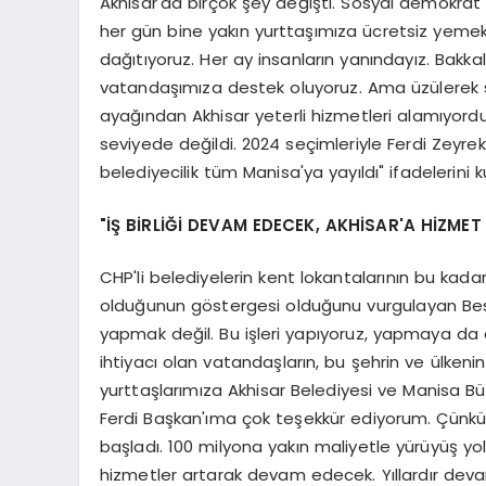
Akhisar'da birçok şey değişti. Sosyal demokrat be
her gün bine yakın yurttaşımıza ücretsiz yemek
dağıtıyoruz. Her ay insanların yanındayız. Bakk
vatandaşımıza destek oluyoruz. Ama üzülerek s
ayağından Akhisar yeterli hizmetleri alamıyordu.
seviyede değildi. 2024 seçimleriyle Ferdi Zeyre
belediyecilik tüm Manisa'ya yayıldı" ifadelerini ku
"İŞ BİRLİĞİ DEVAM EDECEK, AKHİSAR'A HİZM
CHP'li belediyelerin kent lokantalarının bu kada
olduğunun göstergesi olduğunu vurgulayan Besi
yapmak değil. Bu işleri yapıyoruz, yapmaya da
ihtiyacı olan vatandaşların, bu şehrin ve ülken
yurttaşlarımıza Akhisar Belediyesi ve Manisa B
Ferdi Başkan'ıma çok teşekkür ediyorum. Çünkü 
başladı. 100 milyona yakın maliyetle yürüyüş yol
hizmetler artarak devam edecek. Yıllardır dev