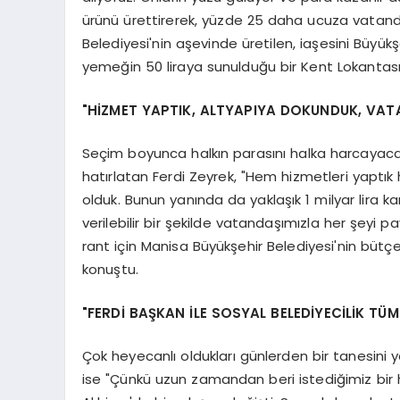
ürünü ürettirerek, yüzde 25 daha ucuza vatan
Belediyesi'nin aşevinde üretilen, iaşesini Büyükşe
yemeğin 50 liraya sunulduğu bir Kent Lokantası" 
"HİZMET YAPTIK, ALTYAPIYA DOKUNDUK, VA
Seçim boyunca halkın parasını halka harcayacağ
hatırlatan Ferdi Zeyrek, "Hem hizmetleri yapt
olduk. Bunun yanında da yaklaşık 1 milyar lira ka
verilebilir bir şekilde vatandaşımızla her şeyi 
rant için Manisa Büyükşehir Belediyesi'nin bütç
konuştu.
"FERDİ BAŞKAN İLE SOSYAL BELEDİYECİLİK TÜM
Çok heyecanlı oldukları günlerden bir tanesini y
ise "Çünkü uzun zamandan beri istediğimiz bir