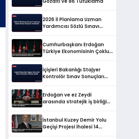
Gözaltı ve 86 Tutuklama
2026 İl Planlama Uzman
Yardımcısı Sözlü Sınavı
Sonuçları Açıklandı
Cumhurbaşkanı Erdoğan
Türkiye Ekonomisinin Çoklu
Şoklara Direncini Vurguladı
İçişleri Bakanlığı Stajyer
Kontrolör Sınav Sonuçları
Erişime Açıldı
Erdoğan ve ez Zeydi
arasında stratejik iş birliği
ve enerji mutabakatı
İstanbul Kuzey Demir Yolu
Geçişi Projesi İhalesi 14
Ekimde Yapılacak