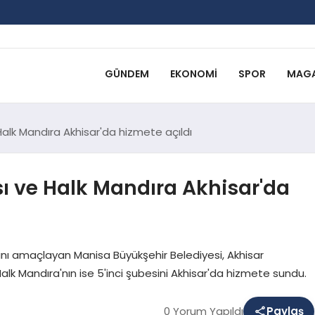
GÜNDEM
EKONOMI
SPOR
MAGA
alk Mandıra Akhisar'da hizmete açıldı
ı ve Halk Mandıra Akhisar'da
ını amaçlayan Manisa Büyükşehir Belediyesi, Akhisar
 Halk Mandıra'nın ise 5'inci şubesini Akhisar'da hizmete sundu.
0 Yorum Yapıldı
Paylaş