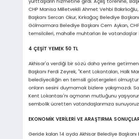
yurttaşların hizmetine girdi. Açılış törenine, Ba
CHP Manisa Milletvekili Ahmet Vehbi Bakırlıoğlu
Başkanı Sercan Okur, Kırkağaç Belediye Başkan
Gölmarmara Belediye Başkanı Cem Aykan, CHP İl
temsilcileri, mahalle muhtarları ile vatandaşlar k
4 ÇEŞİT YEMEK 50 TL
Akhisar'a verdiği bir sözü daha yerine getirmen
Başkanı Ferdi Zeyrek, "Kent Lokantaları, Halk M
belediyeciliğin en temsili göstergeleri olmuştu
onların sesini duymamak bizlere yakışmazdı. Sa
Kent Lokantası'nı açmanın mutluğunu yaşıyorum.
sembolik ücretten vatandaşlarımıza sunuyoruz"
EKONOMİK VERİLERİ VE ARAŞTIRMA SONUÇLAR
Geride kalan 14 ayda Akhisar Belediye Başkanı Be