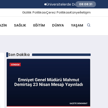
Üniversitelerde Dumansız Kampüs Dönemi B
08:08:32
Gizlilik Politikası
Çerez Politikası
Künye
İletişim
ZIN
SAĞLIK
EĞITIM
DÜNYA
YAŞAM
Son Dakika