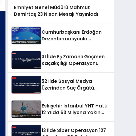
Emniyet Genel Müdürü Mahmut
Demirtaş 23 Nisan Mesajı Yayınladı
Cumhurbaşkanı Erdoğan
Dezenformasyonla
Mücadeleyi Millî Güvenlik
Sorunu Saydı
31 İlde Eş Zamanlı Göçmen
Kaçakçılığı Operasyonu
52 İlde Sosyal Medya
Üzerinden Suç Örgütü
Propagandasına
Operasyon
Eskişehir İstanbul YHT Hattı
12 Yılda 63 Milyona Yakın
Yolcu Taşıdı
13 İlde Siber Operasyon 127