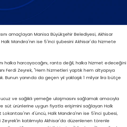
asını amaçlayan Manisa Büyükşehir Belediyesi, Akhisar
ü, Halk Mandıra'nın ise 5'inci şubesini Akhisar'da hizmete
ı halka harcayacağını, ranta değil, halka hizmet edeceğini
anı Ferdi Zeyrek, "Hem hizmetleri yaptık hem altyapıya
 Bunun yanında da geçen yıl yaklaşık 1 milyar lira bütçe
ın ucuz ve sağlıklı yemeğe ulaşmasını sağlamak amacıyla
ve süt ürünlerine uygun fiyatla erişimini sağlayan Halk
okantası'nın 4'üncü, Halk Mandıra'nın ise 5'inci şubesi,
Zeyrek'in katılımıyla Akhisar'da düzenlenen törenle