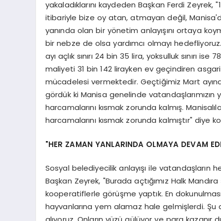
yakaladıklarını kaydeden Başkan Ferdi Zeyrek, "17
itibariyle bize oy atan, atmayan değil, Manisa'da
yanında olan bir yönetim anlayışını ortaya koym
bir nebze de olsa yardımcı olmayı hedefliyoruz. Tü
ayı açlık sınırı 24 bin 35 lira, yoksulluk sınırı is
maliyeti 31 bin 142 lirayken ev geçindiren asgari
mücadelesi vermektedir. Geçtiğimiz Mart ayın
gördük ki Manisa genelinde vatandaşlarımızın y
harcamalarını kısmak zorunda kalmış. Manisalıları
harcamalarını kısmak zorunda kalmıştır" diye k
"HER ZAMAN YANLARINDA OLMAYA DEVAM ED
Sosyal belediyecilik anlayışı ile vatandaşları
Başkan Zeyrek, "Burada açtığımız Halk Mandıra
kooperatiflerle görüşme yaptık. En dokunulması 
hayvanlarına yem alamaz hale gelmişlerdi. Şu
alıyoruz. Onların yüzü gülüyor ve para kazanır 