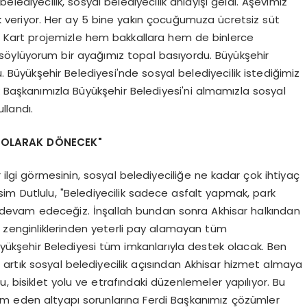
lediyecilik, sosyal belediyecilik anlayışı geldi. Aşevimiz
 veriyor. Her ay 5 bine yakın çocuğumuza ücretsiz süt
al Kart projemizle hem bakkallara hem de binlerce
öylüyorum bir ayağımız topal basıyordu. Büyükşehir
 Büyükşehir Belediyesi'nde sosyal belediyecilik istediğimiz
k Başkanımızla Büyükşehir Belediyesi'ni almamızla sosyal
llandı.
ET OLARAK DÖNECEK"
r ilgi görmesinin, sosyal belediyeciliğe ne kadar çok ihtiyaç
m Dutlulu, "Belediyecilik sadece asfalt yapmak, park
 devam edeceğiz. İnşallah bundan sonra Akhisar halkından
in zenginliklerinden yeterli pay alamayan tüm
üyükşehir Belediyesi tüm imkanlarıyla destek olacak. Ben
artık sosyal belediyecilik açısından Akhisar hizmet almaya
u, bisiklet yolu ve etrafındaki düzenlemeler yapılıyor. Bu
am eden altyapı sorunlarına Ferdi Başkanımız çözümler