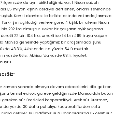
 ilçemizde de aynı birlikteliğimiz var. 1 Nisan sabahı
ki 1,5 milyon kişinin derdiyle dertlenen, onların sevincinde
uştuk. Kent Lokantası ile birlikte aslında vatandaşlarımıza
rk-İş'in açıkladığı verilere göre; 4 kişilik bir ailenin Nisan
e 78 bin 292 lira olmuştur. Bekar bir çalışanın aylık yaşama
 ücretli 22 bin 104 lira, emekli ise 14 bin 469 liraya yaşam
da Manisa genelinde yaptığımız bir araştırmada şunu
üzde 48,3'ü, Akhisar'da ise yüzde 54'ü mutfak
n yüzde 66'sı, Akhisar'da yüzde 68,1'i, kıyafet
onuştu.
ECEĞİZ"
n her zaman yanında olmaya devam edeceklerini dile getiren
 şunu temsil ediyor; göreve geldiğimizde Manisa'daki bütün
gereken süt üreticileri kooperatifiydi. Artık süt üretmez,
 anda yüzde 30 daha pahalıya kooperatiflerden sütü
duruma geldiler. Bu aldığımız sütü mandıralarda 15 çeşit süt