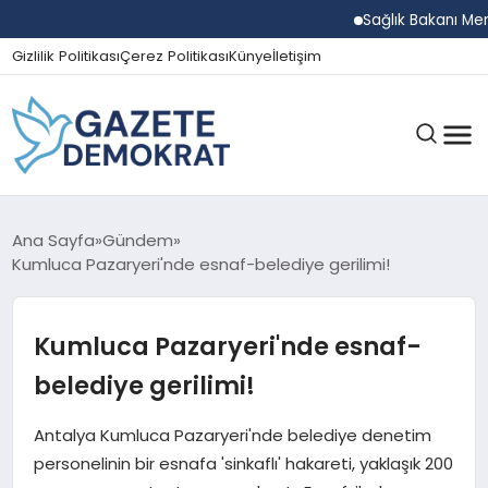
Sağlık Bakanı Memişo
Gizlilik Politikası
Çerez Politikası
Künye
İletişim
GÜNDEM
Ana Sayfa
Gündem
Kumluca Pazaryeri'nde esnaf-belediye gerilimi!
EKONOMI
Kumluca Pazaryeri'nde esnaf-
belediye gerilimi!
SPOR
Antalya Kumluca Pazaryeri'nde belediye denetim
personelinin bir esnafa 'sinkaflı' hakareti, yaklaşık 200
MAGAZIN