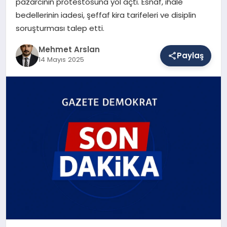
pazarcının protestosuna yol açtı. Esnaf, ihale
bedellerinin iadesi, şeffaf kira tarifeleri ve disiplin
soruşturması talep etti.
SAĞLIK
Mehmet Arslan
Paylaş
14 Mayıs 2025
EĞITIM
DÜNYA
YAŞAM