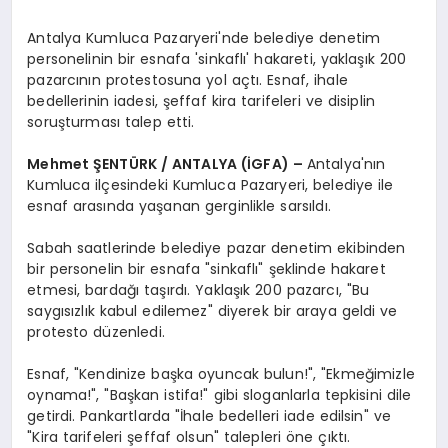
Antalya Kumluca Pazaryeri'nde belediye denetim
personelinin bir esnafa 'sinkaflı' hakareti, yaklaşık 200
pazarcının protestosuna yol açtı. Esnaf, ihale
bedellerinin iadesi, şeffaf kira tarifeleri ve disiplin
soruşturması talep etti.
Mehmet ŞENTÜRK / ANTALYA (İGFA) –
Antalya'nın
Kumluca ilçesindeki Kumluca Pazaryeri, belediye ile
esnaf arasında yaşanan gerginlikle sarsıldı.
Sabah saatlerinde belediye pazar denetim ekibinden
bir personelin bir esnafa "sinkaflı" şeklinde hakaret
etmesi, bardağı taşırdı. Yaklaşık 200 pazarcı, "Bu
saygısızlık kabul edilemez" diyerek bir araya geldi ve
protesto düzenledi.
Esnaf, "Kendinize başka oyuncak bulun!", "Ekmeğimizle
oynama!", "Başkan istifa!" gibi sloganlarla tepkisini dile
getirdi. Pankartlarda "İhale bedelleri iade edilsin" ve
"Kira tarifeleri şeffaf olsun" talepleri öne çıktı.