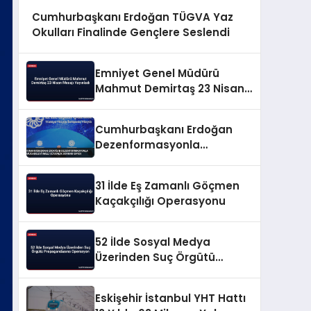
Cumhurbaşkanı Erdoğan TÜGVA Yaz
Okulları Finalinde Gençlere Seslendi
Emniyet Genel Müdürü
Mahmut Demirtaş 23 Nisan
Mesajı Yayınladı
Cumhurbaşkanı Erdoğan
Dezenformasyonla
Mücadeleyi Millî Güvenlik
Sorunu Saydı
31 İlde Eş Zamanlı Göçmen
Kaçakçılığı Operasyonu
52 İlde Sosyal Medya
Üzerinden Suç Örgütü
Propagandasına
Operasyon
Eskişehir İstanbul YHT Hattı