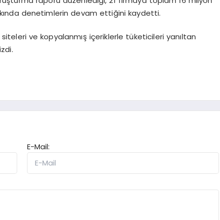
ruşturma raporu düzenlediği, 21 firmaya toplam 16 milyon
kkında denetimlerin devam ettiğini kaydetti.
siteleri ve kopyalanmış içeriklerle tüketicileri yanıltan
zdi.
E-Mail: