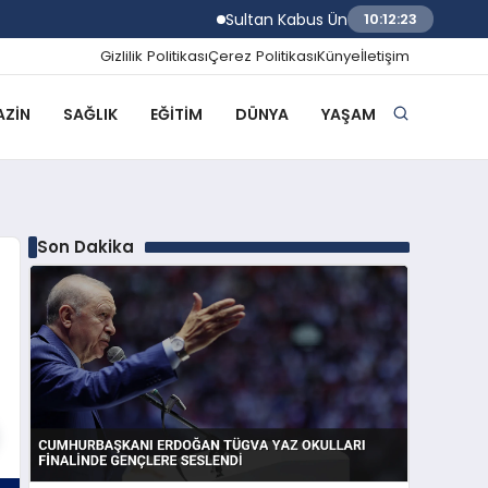
Sultan Kabus Üniversitesi Afaq Programı 
10:12:24
Gizlilik Politikası
Çerez Politikası
Künye
İletişim
ZIN
SAĞLIK
EĞITIM
DÜNYA
YAŞAM
Son Dakika