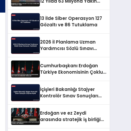
12 Yılda 63 Milyona Yakın
Yolcu Taşıdı
13 İlde Siber Operasyon 127
Gözaltı ve 86 Tutuklama
2026 İl Planlama Uzman
Yardımcısı Sözlü Sınavı
Sonuçları Açıklandı
Cumhurbaşkanı Erdoğan
Türkiye Ekonomisinin Çoklu
Şoklara Direncini Vurguladı
İçişleri Bakanlığı Stajyer
Kontrolör Sınav Sonuçları
Erişime Açıldı
Erdoğan ve ez Zeydi
arasında stratejik iş birliği
ve enerji mutabakatı