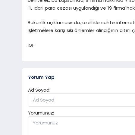
belirterek, bu kapsamda, 9 firma hakkında 7 so
TL idari para cezası uygulandığı ve 19 firma ha
Bakanlık açıklamasında, özellikle sahte internet 
işletmelere karşı sıkı önlemler alındığının altını çi
IGF
Yorum Yap
Ad Soyad:
Yorumunuz: