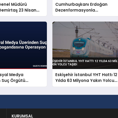
Genel Müdürü
Cumhurbaşkanı Erdoğan
emirtaş 23 Nisan
Dezenformasyonla
yınladı
Mücadeleyi Millî Güvenlik
Sorunu Saydı
osyal Medya
Eskişehir İstanbul YHT Hattı 12
n Suç Örgütü
Yılda 63 Milyona Yakın Yolcu
dasına Operasyon
Taşıdı
KURUMSAL