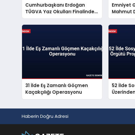
Cumhurbaşkanı Erdoğan
Emniyet 
TÜGVA Yaz Okulları Finalinde
Mahmut D
Gençlere Seslendi
Mesajı Ya
31 İlde Eş Zamanlı Göçmen
52 İlde S
Kaçakçılığı Operasyonu
Üzerinde
Propagan
Haberin Doğru Adresi