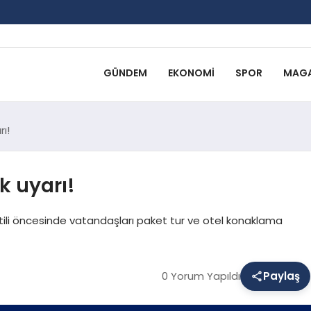
GÜNDEM
EKONOMI
SPOR
MAGA
rı!
ik uyarı!
atili öncesinde vatandaşları paket tur ve otel konaklama
0 Yorum Yapıldı
Paylaş