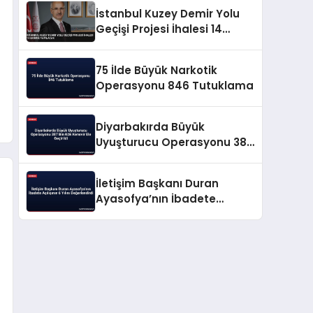
İstanbul Kuzey Demir Yolu
Geçişi Projesi İhalesi 14
Ekimde Yapılacak
75 İlde Büyük Narkotik
Operasyonu 846 Tutuklama
Diyarbakırda Büyük
Uyuşturucu Operasyonu 387
Bin Kök Kenevir Ele Geçirildi
İletişim Başkanı Duran
Ayasofya’nın İbadete
Açılışının 6 Yılını
Değerlendirdi