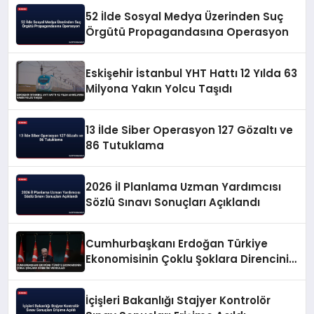
52 İlde Sosyal Medya Üzerinden Suç
Örgütü Propagandasına Operasyon
Eskişehir İstanbul YHT Hattı 12 Yılda 63
Milyona Yakın Yolcu Taşıdı
13 İlde Siber Operasyon 127 Gözaltı ve
86 Tutuklama
2026 İl Planlama Uzman Yardımcısı
Sözlü Sınavı Sonuçları Açıklandı
Cumhurbaşkanı Erdoğan Türkiye
Ekonomisinin Çoklu Şoklara Direncini
Vurguladı
İçişleri Bakanlığı Stajyer Kontrolör