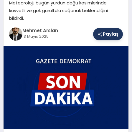
Meteoroloji, bugün yurdun doğu kesimlerinde
kuvvetli ve gök gürültülü sağanak beklendiğini
bildirdi.
SAĞLIK
Mehmet Arslan
Paylaş
13 Mayıs 2025
EĞITIM
DÜNYA
YAŞAM