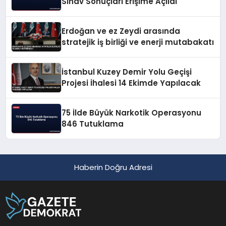
Sınav Sonuçları Erişime Açıldı
Erdoğan ve ez Zeydi arasında
stratejik iş birliği ve enerji mutabakatı
İstanbul Kuzey Demir Yolu Geçişi
Projesi İhalesi 14 Ekimde Yapılacak
75 İlde Büyük Narkotik Operasyonu
846 Tutuklama
Haberin Doğru Adresi