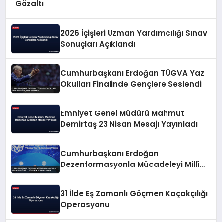
Gözaltı
2026 İçişleri Uzman Yardımcılığı Sınav
Sonuçları Açıklandı
Cumhurbaşkanı Erdoğan TÜGVA Yaz
Okulları Finalinde Gençlere Seslendi
Emniyet Genel Müdürü Mahmut
Demirtaş 23 Nisan Mesajı Yayınladı
Cumhurbaşkanı Erdoğan
Dezenformasyonla Mücadeleyi Millî
Güvenlik Sorunu Saydı
31 İlde Eş Zamanlı Göçmen Kaçakçılığı
Operasyonu