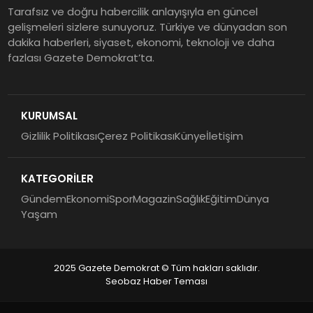
Tarafsız ve doğru habercilik anlayışıyla en güncel
gelişmeleri sizlere sunuyoruz. Türkiye ve dünyadan son
dakika haberleri, siyaset, ekonomi, teknoloji ve daha
fazlası Gazete Demokrat’ta.
KURUMSAL
Gizlilik Politikası
Çerez Politikası
Künye
İletişim
KATEGORİLER
Gündem
Ekonomi
Spor
Magazin
Sağlık
Eğitim
Dünya
Yaşam
2025 Gazete Demokrat © Tüm hakları saklıdır.
Seobaz Haber Teması