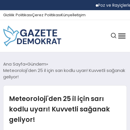
Poz ve Rayiçlerle Ya
Gizlilik Politikası
Çerez Politikası
Künye
İletişim
GÜNDEM
Ana Sayfa
Gündem
Meteoroloji'den 25 il için sarı kodlu uyarı! Kuvvetli sağanak
geliyor!
EKONOMI
Meteoroloji'den 25 il için sarı
SPOR
kodlu uyarı! Kuvvetli sağanak
geliyor!
MAGAZIN