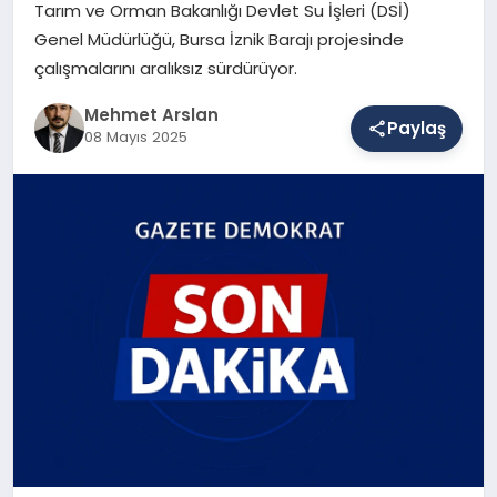
Tarım ve Orman Bakanlığı Devlet Su İşleri (DSİ)
Genel Müdürlüğü, Bursa İznik Barajı projesinde
çalışmalarını aralıksız sürdürüyor.
SAĞLIK
Mehmet Arslan
Paylaş
08 Mayıs 2025
EĞITIM
DÜNYA
YAŞAM