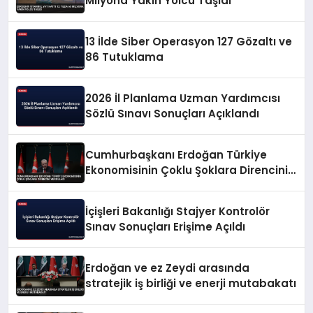
Milyona Yakın Yolcu Taşıdı
13 İlde Siber Operasyon 127 Gözaltı ve
86 Tutuklama
2026 İl Planlama Uzman Yardımcısı
Sözlü Sınavı Sonuçları Açıklandı
Cumhurbaşkanı Erdoğan Türkiye
Ekonomisinin Çoklu Şoklara Direncini
Vurguladı
İçişleri Bakanlığı Stajyer Kontrolör
Sınav Sonuçları Erişime Açıldı
Erdoğan ve ez Zeydi arasında
stratejik iş birliği ve enerji mutabakatı