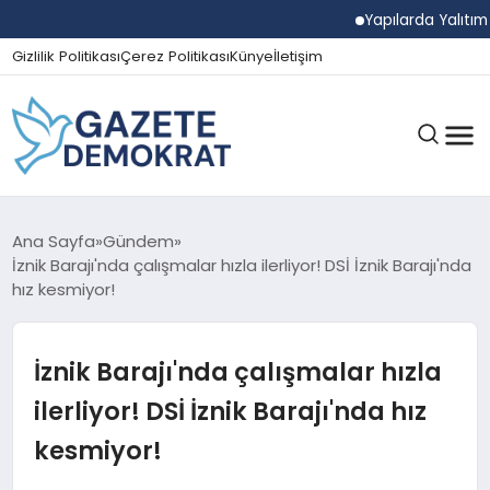
Yapılarda Yalıtım Ve
Gizlilik Politikası
Çerez Politikası
Künye
İletişim
GÜNDEM
Ana Sayfa
Gündem
İznik Barajı'nda çalışmalar hızla ilerliyor! DSİ İznik Barajı'nda
hız kesmiyor!
EKONOMI
İznik Barajı'nda çalışmalar hızla
SPOR
ilerliyor! DSİ İznik Barajı'nda hız
kesmiyor!
MAGAZIN