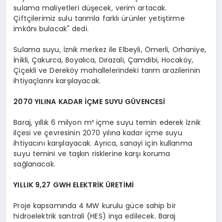
sulama maliyetleri düşecek, verim artacak.
Çiftçilerimiz sulu tarımla farklı ürünler yetiştirme
imkânı bulacak" dedi.
Sulama suyu, İznik merkez ile Elbeyli, Ömerli, Orhaniye,
İnikli, Çakurca, Boyalıca, Dırazali, Çamdibi, Hocaköy,
Çiçekli ve Dereköy mahallelerindeki tarım arazilerinin
ihtiyaçlarını karşılayacak.
2070 YILINA KADAR İÇME SUYU GÜVENCESİ
Baraj, yıllık 6 milyon m³ içme suyu temin ederek İznik
ilçesi ve çevresinin 2070 yılına kadar içme suyu
ihtiyacını karşılayacak. Ayrıca, sanayi için kullanma
suyu temini ve taşkın risklerine karşı koruma
sağlanacak.
YILLIK 9,27 GWH ELEKTRİK ÜRETİMİ
Proje kapsamında 4 MW kurulu güce sahip bir
hidroelektrik santrali (HES) inşa edilecek. Baraj