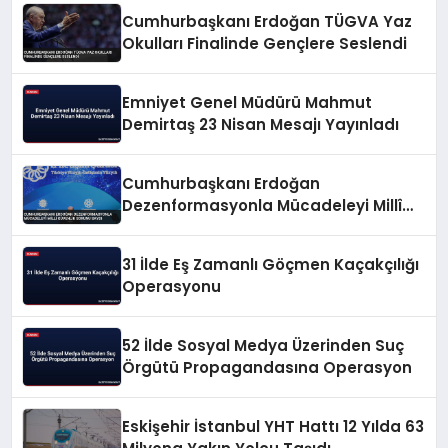
Cumhurbaşkanı Erdoğan TÜGVA Yaz
Okulları Finalinde Gençlere Seslendi
Emniyet Genel Müdürü Mahmut
Demirtaş 23 Nisan Mesajı Yayınladı
Cumhurbaşkanı Erdoğan
Dezenformasyonla Mücadeleyi Millî
Güvenlik Sorunu Saydı
31 İlde Eş Zamanlı Göçmen Kaçakçılığı
Operasyonu
52 İlde Sosyal Medya Üzerinden Suç
Örgütü Propagandasına Operasyon
Eskişehir İstanbul YHT Hattı 12 Yılda 63