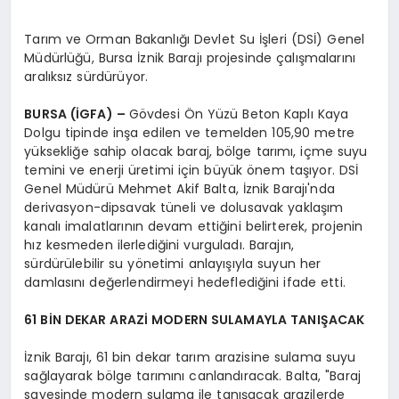
Tarım ve Orman Bakanlığı Devlet Su İşleri (DSİ) Genel
Müdürlüğü, Bursa İznik Barajı projesinde çalışmalarını
aralıksız sürdürüyor.
BURSA (İGFA) –
Gövdesi Ön Yüzü Beton Kaplı Kaya
Dolgu tipinde inşa edilen ve temelden 105,90 metre
yüksekliğe sahip olacak baraj, bölge tarımı, içme suyu
temini ve enerji üretimi için büyük önem taşıyor. DSİ
Genel Müdürü Mehmet Akif Balta, İznik Barajı'nda
derivasyon-dipsavak tüneli ve dolusavak yaklaşım
kanalı imalatlarının devam ettiğini belirterek, projenin
hız kesmeden ilerlediğini vurguladı. Barajın,
sürdürülebilir su yönetimi anlayışıyla suyun her
damlasını değerlendirmeyi hedeflediğini ifade etti.
61 BİN DEKAR ARAZİ MODERN SULAMAYLA TANIŞACAK
İznik Barajı, 61 bin dekar tarım arazisine sulama suyu
sağlayarak bölge tarımını canlandıracak. Balta, "Baraj
sayesinde modern sulama ile tanışacak arazilerde