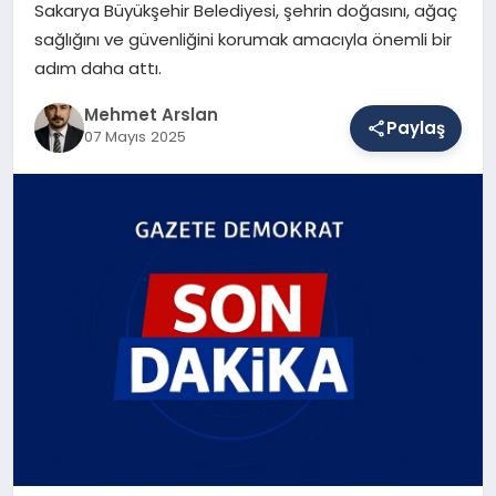
Sakarya Büyükşehir Belediyesi, şehrin doğasını, ağaç
sağlığını ve güvenliğini korumak amacıyla önemli bir
adım daha attı.
SAĞLIK
Mehmet Arslan
Paylaş
07 Mayıs 2025
EĞITIM
DÜNYA
YAŞAM