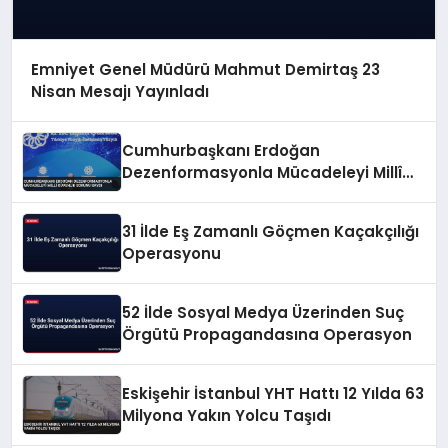
Emniyet Genel Müdürü Mahmut Demirtaş 23
Nisan Mesajı Yayınladı
Cumhurbaşkanı Erdoğan
Dezenformasyonla Mücadeleyi Millî
Güvenlik Sorunu Saydı
31 İlde Eş Zamanlı Göçmen Kaçakçılığı
Operasyonu
52 İlde Sosyal Medya Üzerinden Suç
Örgütü Propagandasına Operasyon
Eskişehir İstanbul YHT Hattı 12 Yılda 63
Milyona Yakın Yolcu Taşıdı