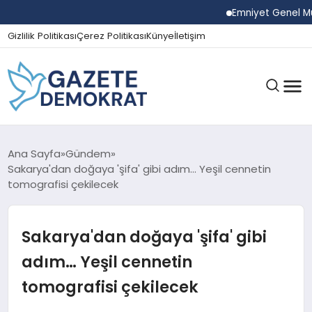
Emniyet Genel Müdürü
Gizlilik Politikası
Çerez Politikası
Künye
İletişim
GÜNDEM
Ana Sayfa
Gündem
Sakarya'dan doğaya 'şifa' gibi adım… Yeşil cennetin
tomografisi çekilecek
EKONOMI
Sakarya'dan doğaya 'şifa' gibi
SPOR
adım… Yeşil cennetin
tomografisi çekilecek
MAGAZIN