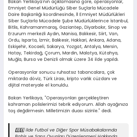
Bakan Yerlikaya'nın açıklamasına göre, operasyonlar,
Emniyet Genel Müdürlüğü Siber Suçlarla Mücadele
Daire Başkanlığı koordinesinde, İl Emniyet Müdürlükleri
Siber Suçlarla Mücadele Şube Müdürlüklerince İstanbul,
Bitlis, Kahramanmaraş, Gaziantep, Diyarbakır, Sinop ve
Erzurum merkezli Aydın, Manisa, Balıkesir, Siirt, Van,
Ordu, Isparta, İzmir, Balıkesir, Hakkari, Ankara, Adana,
Eskişehir, Kocaeli, Sakarya, Yozgat, Antalya, Mersin,
Hatay, Tekirdağ, Çorum, Mardin, Malatya, Kütahya,
Muğla, Bursa ve Denizli olmak üzere 34 ilde yapıldı.
Operasyonlar sonucu ruhsatsız tabancalara, çok
miktarda döviz, Türk Lirası, kripto varlık cüzdanı ve
dijital materyale el konuldu.
Bakan Yerlikaya, "Operasyonları gerçekleştiren
kahraman polislerimizi tebrik ediyorum. Allah ayağınıza
taş değdirmesin. Milletimizin duası sizinle." dedi.
3️⃣4️⃣ ilde Futbol ve Diğer Spor Müsabakalarında
Bahis ve Şans Oyunları Düzenlenmesi Hakkında