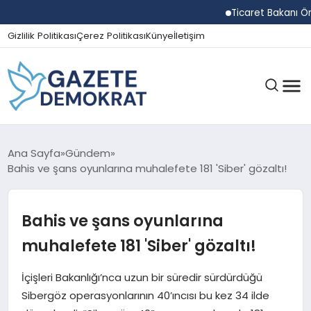
Ticaret Bakanı Ömer B
Gizlilik Politikası
Çerez Politikası
Künye
İletişim
GÜNDEM
Ana Sayfa
Gündem
Bahis ve şans oyunlarına muhalefete 181 'Siber' gözaltı!
EKONOMI
Bahis ve şans oyunlarına
muhalefete 181 'Siber' gözaltı!
SPOR
İçişleri Bakanlığı’nca uzun bir süredir sürdürdüğü
Sibergöz operasyonlarının 40’ıncısı bu kez 34 ilde
MAGAZIN