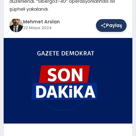
düzenlendi. “Sibergöz-40” operasyonlarında 181
şüpheli yakalandı.
SAĞLIK
Mehmet Arslan
Paylaş
22 Mayıs 2024
EĞITIM
DÜNYA
YAŞAM