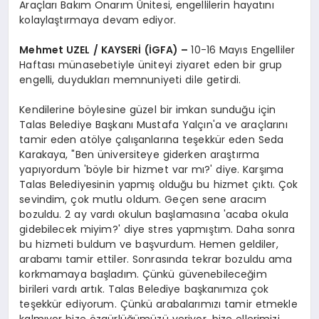
Araçları Bakım Onarım Ünitesi, engellilerin hayatını
kolaylaştırmaya devam ediyor.
Mehmet UZEL / KAYSERİ (İGFA) –
10-16 Mayıs Engelliler
Haftası münasebetiyle üniteyi ziyaret eden bir grup
engelli, duydukları memnuniyeti dile getirdi.
Kendilerine böylesine güzel bir imkan sunduğu için
Talas Belediye Başkanı Mustafa Yalçın'a ve araçlarını
tamir eden atölye çalışanlarına teşekkür eden Seda
Karakaya, "Ben üniversiteye giderken araştırma
yapıyordum 'böyle bir hizmet var mı?' diye. Karşıma
Talas Belediyesinin yapmış olduğu bu hizmet çıktı. Çok
sevindim, çok mutlu oldum. Geçen sene aracım
bozuldu. 2 ay vardı okulun başlamasına 'acaba okula
gidebilecek miyim?' diye stres yapmıştım. Daha sonra
bu hizmeti buldum ve başvurdum. Hemen geldiler,
arabamı tamir ettiler. Sonrasında tekrar bozuldu ama
korkmamaya başladım. Çünkü güvenebileceğim
birileri vardı artık. Talas Belediye başkanımıza çok
teşekkür ediyorum. Çünkü arabalarımızı tamir etmekle
kalmıyor bize özgürlüğümüzü veriyor, bize ellerimizi