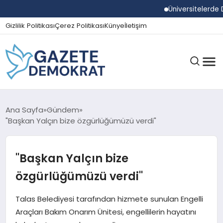
Üniversitelerde Dum
Gizlilik Politikası
Çerez Politikası
Künye
İletişim
GÜNDEM
Ana Sayfa
Gündem
"Başkan Yalçın bize özgürlüğümüzü verdi"
EKONOMI
"Başkan Yalçın bize
özgürlüğümüzü verdi"
SPOR
Talas Belediyesi tarafından hizmete sunulan Engelli
Araçları Bakım Onarım Ünitesi, engellilerin hayatını
MAGAZIN