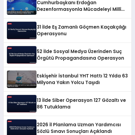
Cumhurbaşkanı Erdoğan
Dezenformasyonla Mücadeleyi Millî
Güvenlik Sorunu Saydı
31 İlde Eş Zamanlı Göçmen Kaçakçılığı
Operasyonu
52 İlde Sosyal Medya Üzerinden Suç
Örgütü Propagandasına Operasyon
Eskişehir İstanbul YHT Hattı 12 Yılda 63
Milyona Yakın Yolcu Taşıdı
13 İlde Siber Operasyon 127 Gözaltı ve
86 Tutuklama
2026 İl Planlama Uzman Yardımcısı
Sözlü Sınavı Sonuçları Açıklandı